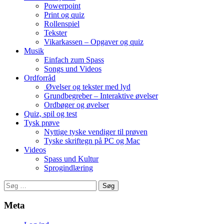
Powerpoint
Print og quiz
Rollenspiel
Tekster
Vikarkassen – Opgaver og quiz
Musik
Einfach zum Spass
Songs und Videos
Ordforråd
Øvelser og tekster med lyd
Grundbegreber – Interaktive øvelser
Ordbøger og øvelser
Quiz, spil og test
Tysk prøve
Nyttige tyske vendiger til prøven
Tyske skriftegn på PC og Mac
Videos
Spass und Kultur
Sprogindlæring
Søg
efter:
Meta