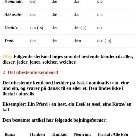
Nominativ
der
die
das
die
Akkusativ
den
die
das
die
Genitiv
des (-s)
der
des (-s)
der
Dativ
dem
der
dem
den (-n)
Obs:
Følgende stedsord bøjes som det bestemte kendeord: aller,
dieser, jeder, jener, solcher, welcher.
2- Det ubestemte kendeord
Det ubestemte kendeord hedder på tysk i nominativ: ein, eine
und ein, og svarer på dansk til en eller et.
Den findes ikke i
flertal / pluralis
Eksempler: Ein Pferd / en hest, ein Esel/ et æsel, eine Katze/ en
kat
Den bestemte artikel har følgende bøjningsformer
:
Kasus
Hankøn
Hunkøn
Neutrum
Flertal /Alle køn