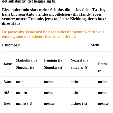
det substantiv, det lægger sig til
.
Eksempler: min sko / meine Schuhe, din taske/ deine Tasche,
hans bil / sein Auto, hendes mobiltelefon / ihr Handy, vores
venner/ unsere Freunde, jeres tøj / eure Kleidung, deres hus /
ihres Haus
De possessive kendeord bøjes som det ubestemte kendeord i
ental og som de bestemte kendeord i flertal
.
Eksempel:
Mein
Maskulin (m)
Feminin (f)
Neutral (n)
Kasus
Plural
Singular (s)
Singular (s)
Singular (s)
(pl)
Nom.
mein
meine
mein
meine
Akk.
meinen
meine
mein
meine
Gen.
meines (-s)
meiner
meines
(-s)
meiner