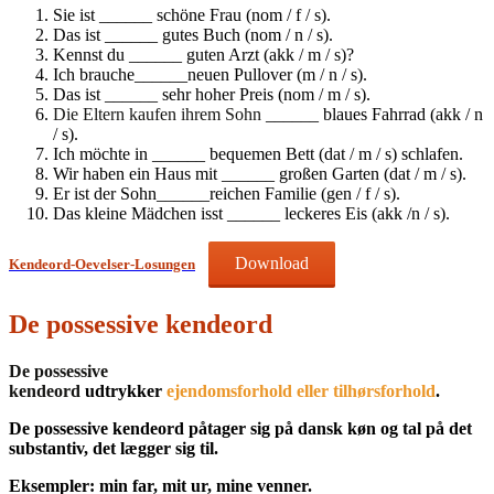
Sie ist ______ schöne Frau (nom / f / s).
Das ist ______ gutes Buch (nom / n / s).
Kennst du ______ guten Arzt (akk / m / s)?
Ich brauche______neuen Pullover (m / n / s).
Das ist ______ sehr hoher Preis (nom / m / s).
Die Eltern kaufen ihrem Sohn
______ blaues Fahrrad (akk / n
/ s).
Ich möchte in ______ bequemen Bett (dat / m / s) schlafen.
Wir haben ein Haus mit ______ großen Garten (dat / m / s).
Er ist der Sohn______reichen Familie (gen / f / s).
Das kleine Mädchen isst ______ leckeres Eis (akk /n / s).
Download
Kendeord-Oevelser-Losungen
De possessive kendeord
De possessive
kendeord
udtrykker
ejendomsforhold eller tilhørsforhold
.
De possessive kendeord påtager sig på dansk køn og tal på det
substantiv, det lægger sig til.
Eksempler: min far, mit ur, mine venner.