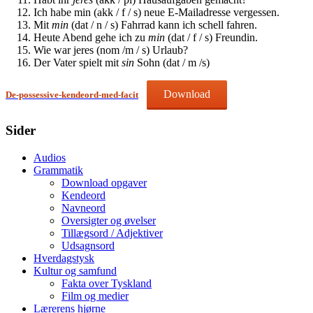
Ich habe min (akk / f / s) neue E-Mailadresse vergessen.
Mit
min
(dat / n / s) Fahrrad kann ich schell fahren.
Heute Abend gehe ich zu
min
(dat / f / s) Freundin.
Wie war jeres (nom /m / s) Urlaub?
Der Vater spielt mit
sin
Sohn (dat / m /s)
Download
De-possessive-kendeord-med-facit
Sider
Audios
Grammatik
Download opgaver
Kendeord
Navneord
Oversigter og øvelser
Tillægsord / Adjektiver
Udsagnsord
Hverdagstysk
Kultur og samfund
Fakta over Tyskland
Film og medier
Lærerens hjørne