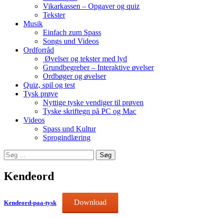
Vikarkassen – Opgaver og quiz
Tekster
Musik
Einfach zum Spass
Songs und Videos
Ordforråd
Øvelser og tekster med lyd
Grundbegreber – Interaktive øvelser
Ordbøger og øvelser
Quiz, spil og test
Tysk prøve
Nyttige tyske vendiger til prøven
Tyske skriftegn på PC og Mac
Videos
Spass und Kultur
Sprogindlæring
Søg
efter:
Kendeord
Download
Kendeord-paa-tysk