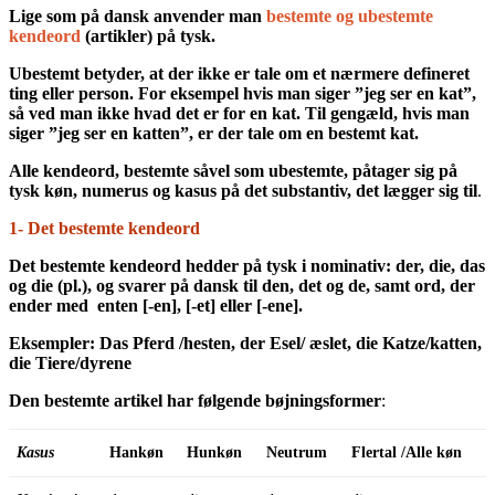
Lige som på dansk anvender man
bestemte og ubestemte
kendeord
(artikler) på tysk.
Ubestemt betyder, at der ikke er tale om et nærmere defineret
ting eller person. For eksempel hvis man siger ”jeg ser en kat”,
så ved man ikke hvad det er for en kat. Til gengæld, hvis man
siger ”jeg ser en katten”, er der tale om en bestemt kat.
Alle kendeord, bestemte såvel som ubestemte, påtager sig på
tysk køn, numerus og
kasu
s på det substantiv, det lægger sig til
.
1- Det bestemte kendeord
Det bestemte kendeord hedder på tysk i nominativ: der, die, das
og die (pl.), og svarer på dansk til den, det og de, samt ord, der
ender med enten [-en], [-et] eller [-ene].
Eksempler: Das Pferd /hesten, der Esel/ æslet, die Katze/katten,
die Tiere/dyrene
Den bestemte artikel har følgende bøjningsformer
:
Kasus
Hankøn
Hunkøn
Neutrum
Flertal /Alle køn