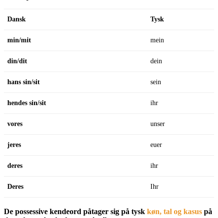
Dansk
Tysk
min/mit
mein
din/dit
dein
hans
sin/sit
sein
hendes
sin/sit
ihr
vores
unser
jeres
euer
deres
ihr
Deres
Ihr
De possessive kendeord påtager sig på tysk
køn, tal og kasus
på