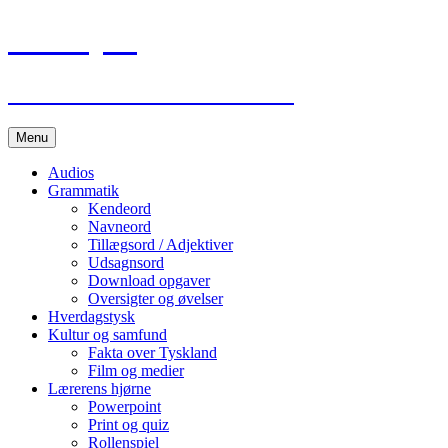
Lær Tysk
Deutsch Lernen im Internet
Hop
Menu
til
indhold
Audios
Grammatik
Kendeord
Navneord
Tillægsord / Adjektiver
Udsagnsord
Download opgaver
Oversigter og øvelser
Hverdagstysk
Kultur og samfund
Fakta over Tyskland
Film og medier
Lærerens hjørne
Powerpoint
Print og quiz
Rollenspiel