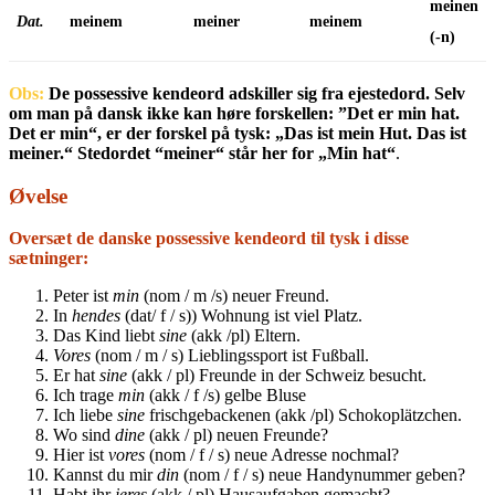
meinen
Dat.
meinem
meiner
meinem
(-n)
Obs:
De possessive kendeord adskiller sig fra ejestedord. Selv
om man på dansk ikke kan høre forskellen: ”Det er min hat.
Det er min“, er der forskel på tysk: „Das ist mein Hut. Das ist
meiner.“ Stedordet “meiner“ står her for „Min hat“
.
Øvelse
Oversæt de danske possessive kendeord til tysk i disse
sætninger:
Peter ist
min
(nom / m /s) neuer Freund.
In
hendes
(dat/ f / s)) Wohnung ist viel Platz.
Das Kind liebt
sine
(akk /pl) Eltern.
Vores
(nom / m / s) Lieblingssport ist Fußball.
Er hat
sine
(akk / pl) Freunde in der Schweiz besucht.
Ich trage
min
(akk / f /s) gelbe Bluse
Ich liebe
sine
frischgebackenen (akk /pl) Schokoplätzchen.
Wo sind
dine
(akk / pl) neuen Freunde?
Hier ist
vores
(nom / f / s) neue Adresse nochmal?
Kannst du mir
din
(nom / f / s) neue Handynummer geben?
Habt ihr
jeres
(akk / pl) Hausaufgaben gemacht?