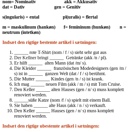
nom= Nominativ akk = Akkusativ
dat = Dativ gen = Genitiv
s(ingularis) = ental pl(uralis) = flertal
m = maskulinum (hankøn) f= femininum (hunkøn) n =
neutrum (intetkøn)
Indsæt den rigtige bestemte artikel i sætningen:
______
rote T-Shirt (nom / f
/ s
) sieht sehr gut aus
Der Kellner bringt
______ Getränke (akk /n / pl).
Er hilft ______ alten Mann (dat /m/ s).
Die Kleider ______ französischen Modedesigners (gen /m /
s) ist in ______ ganzen Welt (dat / f / s) berühmt.
Die Mutter ______
Kindes (gen /n / s) ist krank.
Ich mag ______ neuen Film (akk / m / s) mit Tom Cruise.
Den Keller ______ alten Hauses (gen / n/ s) muss komplett
renoviert werden.
______süße Katze (nom /f / s) spielt mit einem Ball.
Sie haben ______ alte Haus (akk / n / s) verkauft.
Den Keller ______ Hauses (gen / n/ s) muss komplett
renoviert werden.
Indsæt den rigtige ubestemte artikel i sætningen: