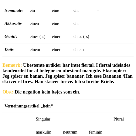
Nominativ
ein
eine
ein
–
Akkusativ
einen
eine
ein
–
Genitiv
eines (-s)
einer
eines (-s)
–
Dativ
einem
einer
einem
–
Bemærk:
Ubestemte artikler har intet flertal. I flertal udelades
kendeordet for at betegne en ubestemt mængde. Eksempler:
Jeg spiser en banan. Jeg spiser bananer. Ich esse Bananen /Han
skriver et brev. Han skriver breve. Ich schreibe Briefe.
Obs.:
Die negation kein bøjes som ein
.
Verneinungsartikel „kein“
Singular
Plural
maskulin
neutrum
feminin