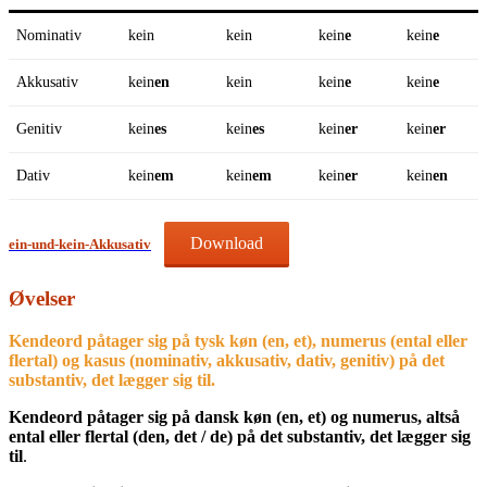
Nominativ
kein
kein
kein
e
kein
e
Akkusativ
kein
en
kein
kein
e
kein
e
Genitiv
kein
es
kein
es
kein
er
kein
er
Dativ
kein
em
kein
em
kein
er
kein
en
Download
ein-und-kein-Akkusativ
Øvelser
Kendeord påtager sig på tysk køn (en, et), numerus (ental eller
flertal) og kasus (nominativ, akkusativ, dativ, genitiv)
på det
substantiv, det lægger sig til
.
Kendeord påtager sig på dansk køn (en, et) og numerus, altså
ental eller flertal (den, det / de) på det substantiv, det lægger sig
til
.