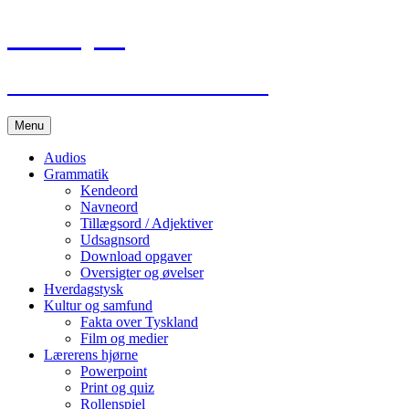
Lær Tysk
Deutsch Lernen im Internet
Hop
Menu
til
indhold
Audios
Grammatik
Kendeord
Navneord
Tillægsord / Adjektiver
Udsagnsord
Download opgaver
Oversigter og øvelser
Hverdagstysk
Kultur og samfund
Fakta over Tyskland
Film og medier
Lærerens hjørne
Powerpoint
Print og quiz
Rollenspiel