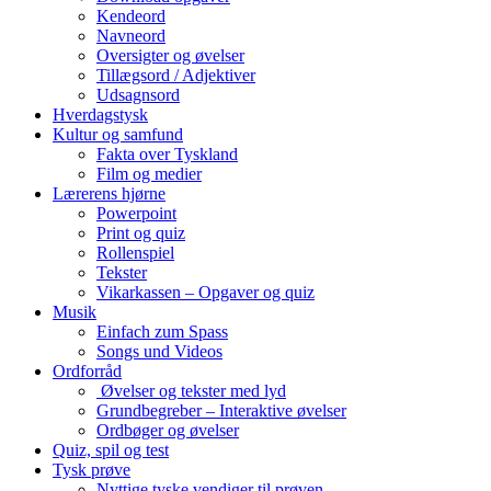
Kendeord
Navneord
Oversigter og øvelser
Tillægsord / Adjektiver
Udsagnsord
Hverdagstysk
Kultur og samfund
Fakta over Tyskland
Film og medier
Lærerens hjørne
Powerpoint
Print og quiz
Rollenspiel
Tekster
Vikarkassen – Opgaver og quiz
Musik
Einfach zum Spass
Songs und Videos
Ordforråd
Øvelser og tekster med lyd
Grundbegreber – Interaktive øvelser
Ordbøger og øvelser
Quiz, spil og test
Tysk prøve
Nyttige tyske vendiger til prøven