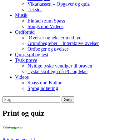
Vikarkassen – Opgaver og quiz
Tekster
Musik
Einfach zum Spass
Songs und Videos
Ordforråd
Øvelser og tekster med lyd
Grundbegreber – Interaktive øvelser
Ordbøger og øvelser
Quiz, spil og test
Tysk prøve
Nyttige tyske vendiger til prøven
Tyske skriftegn på PC og Mac
Videos
Spass und Kultur
Sprogindlæring
Søg
efter:
Print og quiz
Printopgaver
Printopgaver LL