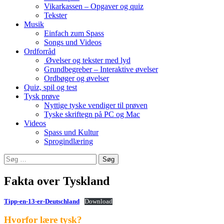
Vikarkassen – Opgaver og quiz
Tekster
Musik
Einfach zum Spass
Songs und Videos
Ordforråd
Øvelser og tekster med lyd
Grundbegreber – Interaktive øvelser
Ordbøger og øvelser
Quiz, spil og test
Tysk prøve
Nyttige tyske vendiger til prøven
Tyske skriftegn på PC og Mac
Videos
Spass und Kultur
Sprogindlæring
Søg
efter:
Fakta over Tyskland
Tipp-en-13-er-Deutschland
Download
Hvorfor lære tysk?