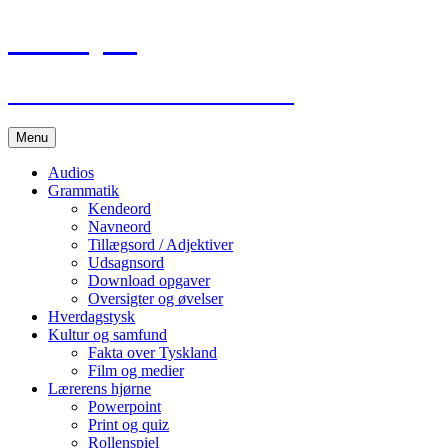
Lær Tysk
Deutsch Lernen im Internet
Hop
Menu
til
indhold
Audios
Grammatik
Kendeord
Navneord
Tillægsord / Adjektiver
Udsagnsord
Download opgaver
Oversigter og øvelser
Hverdagstysk
Kultur og samfund
Fakta over Tyskland
Film og medier
Lærerens hjørne
Powerpoint
Print og quiz
Rollenspiel