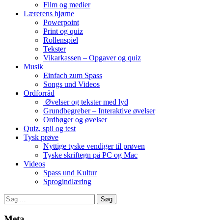
Film og medier
Lærerens hjørne
Powerpoint
Print og quiz
Rollenspiel
Tekster
Vikarkassen – Opgaver og quiz
Musik
Einfach zum Spass
Songs und Videos
Ordforråd
Øvelser og tekster med lyd
Grundbegreber – Interaktive øvelser
Ordbøger og øvelser
Quiz, spil og test
Tysk prøve
Nyttige tyske vendiger til prøven
Tyske skriftegn på PC og Mac
Videos
Spass und Kultur
Sprogindlæring
Søg
efter:
Meta