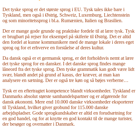
Det tyske sprog er det største sprog i EU. Tysk tales ikke bare i
Tyskland, men også i Østrig, Schweiz, Luxemburg, Liechtenstein
og som minoritetssprog i bl.a. Rumænien, Italien og Brasilien.
Der er mange gode grunde og praktiske fordele til at lære tysk. Tysk
er brugbart på rejser for eksempel på skiferie til Østrig. Det er altid
den fordel at kunne kommunikere med de mange lokale i deres eget
sprog og for et erhverve en forståelse af deres kultur.
Da dansk også er et germansk sprog, er det forholdsvis nemt at lære
det tyske sprog for en dansker. I det danske sprog findes mange
låneord fra det tyske sprog. Den tyske grammatik kan godt være lidt
svær, blandt andet på grund af kasus, der kræver, at man kan
analysere en sætning. Der er også tre køn og så bøjes verberne…
Tysk er en eftertragtet kompetence blandt virksomheder. Tyskland er
Danmarks absolut største samhandelspartner og er afgørende for
dansk økonomi. Mere end 10.000 danske virksomheder eksporterer
til Tyskland, hvilket giver grobund for 115.000 danske
arbejdspladser. Gode sprogkundskaber er altid en forudsætning for
en god handel, og for at knytte en god kontakt til de mange turister,
der besøger og overnatter i Danmark.