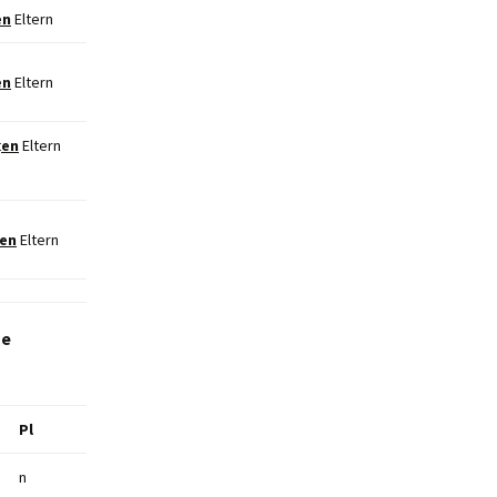
en
Eltern
en
Eltern
t
en
Eltern
en
Eltern
ne
Pl
n