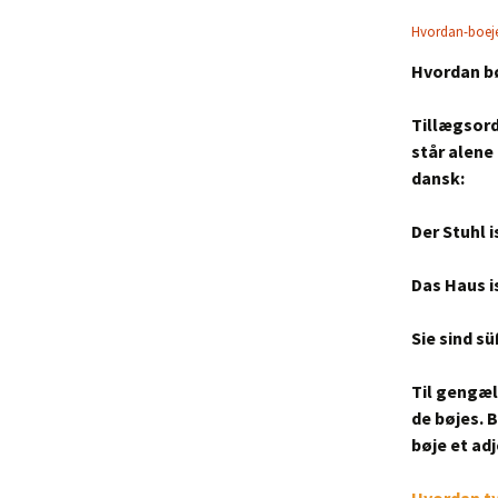
Download opgaver
Hvordan-boeje
Hvordan bø
Oversigter og øvelser
Tillægsord
står alen
dansk:
Der Stuhl 
Das Haus i
Sie sind sü
Til gengæld
de bøjes.
B
bøje et adj