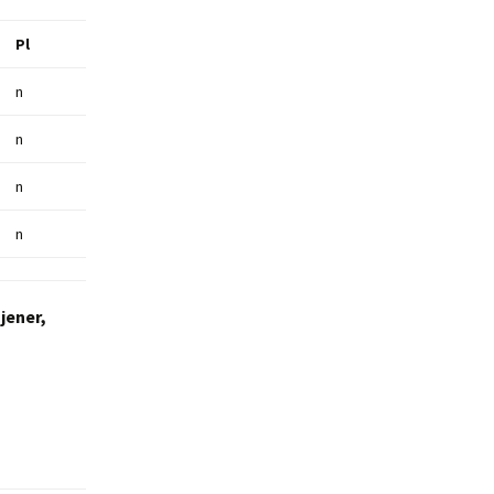
Pl
n
n
n
n
jener,