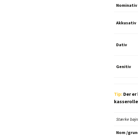
Nominativ
Akkusativ
Dativ
Genitiv
Tip:
Der er 
kasserolle
Stærke bøjn
Nom /grun