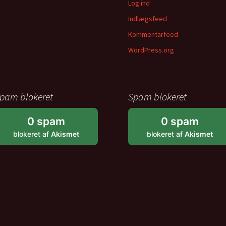
Log ind
Indlægsfeed
Kommentarfeed
WordPress.org
pam blokeret
Spam blokeret
0 spam
0 spam
blokeret af
Akismet
blokeret af
Akismet