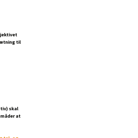
jektivet
ætning til
tiv) skal
e måder at