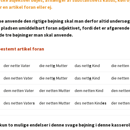
ske adjektiver bøjes, afhænger af substantivets kasus, køn o
 en artikel foran eller ej.
ne anvende den rigtige bøjning skal man derfor altid undersø
å pladsen umiddelbart foran adjektivet, fordi det er afgørende 
 de tre bøjninger man skal anvende.
bestemt artikel foran
der nette Vater
die nett
e
Mutter
das nett
e
Kind
die netten 
den netten Vater
die nett
e
Mutter
das nett
e
Kind
die netten 
dem netten Vater
der netten Mutter
dem netten Kind
den netten
des netten Vater
s
der netten Mutter
des netten Kind
es
der netten
 kun to mulige endelser i denne svage bøjning i denne kassero