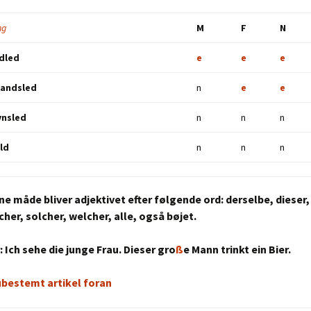
ng
M
F
N
dled
e
e
e
tandsled
n
e
e
ynsled
n
n
n
ald
n
n
n
e måde bliver adjektivet efter følgende ord: derselbe, dieser, 
her, solcher, welcher, alle, også bøjet.
 Ich sehe die junge Frau. Dieser gro
ß
e Mann trinkt ein Bier.
ubestemt artikel foran