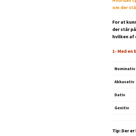
Hvordan ty
om der står
For at kun
der står p
hvilken af
1- Med en 
Nominativ
Akkusativ
Dativ
Genitiv
Tip:
Der er