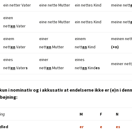
ein netter Vater
eine nette Mutter
ein nettes Kind
meine nett
einen
eine nette Mutter
ein nettes Kind
meine nett
nett
en
Vater
einem
einer
einem
meinen net
nett
en
Vater
nett
en
Mutter
nett
en
Kind
(+n)
eines
einer
eines
meiner nett
nett
en
Vater
s
nett
en
Mutter
nett
en
Kind
es
kun i nominativ og i akkusativ at endelserne ikke er (e)n i den
bøjning:
ing
M
F
N
dled
er
e
es