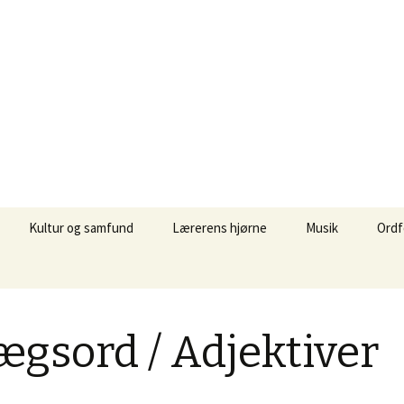
Kultur og samfund
Lærerens hjørne
Musik
Ordf
Fakta over Tyskland
Powerpoint
Einfach zum Spa
Øvel
lyd
Film og medier
Print og quiz
Songs und Video
Grun
lægsord / Adjektiver
Inte
Rollenspiel
Ordb
Vikarkassen – Opgaver og
quiz