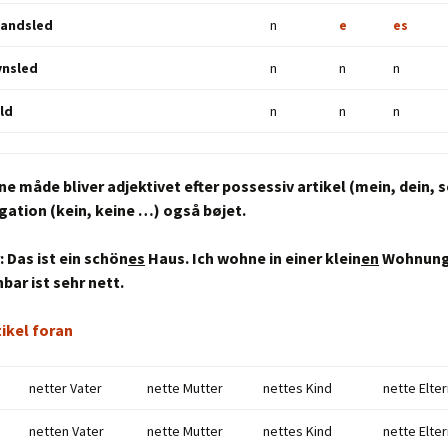
tandsled
n
e
es
ynsled
n
n
n
ald
n
n
n
ne måde bliver adjektivet efter possessiv artikel (mein, dein, 
egation (kein, keine …) også bøjet.
 Das ist
ein
schön
es
Haus.
Ich wohne in einer klein
en
Wohnung
bar ist sehr nett.
tikel foran
netter Vater
nette Mutter
nettes Kind
nette Elte
netten Vater
nette Mutter
nettes Kind
nette Elte