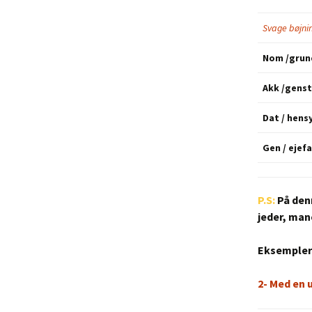
Svage bøjni
Nom /grun
Akk /gens
Dat / hens
Gen / ejef
P.S:
På denn
jeder, manc
Eksempler:
2- Med en 