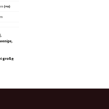
ern
(+n)
rn
i,
 wenige,
i groß
e