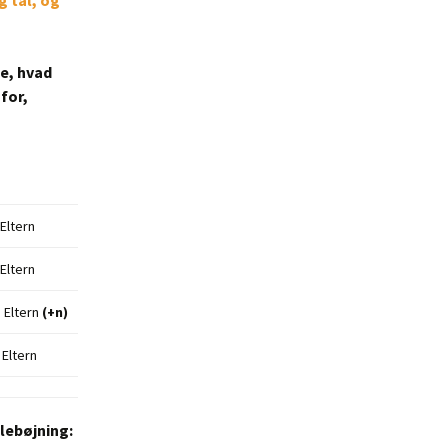
g tal, og
ge, hvad
for,
Eltern
Eltern
 Eltern
(+n)
 Eltern
llebøjning: