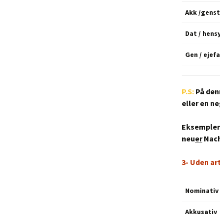
Akk /gens
Dat / hens
Gen / ejef
P.S:
På den
eller en n
Eksempler:
neu
er
Nach
3- Uden ar
Nominativ
Akkusativ