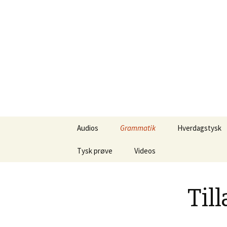
Lær Tysk
Deutsch Lernen im Internet
Hop
Audios
Grammatik
Hverdagstysk
til
indhold
Tysk prøve
Kendeord
Videos
Nyttige tyske vendiger til
Navneord
Spass und Kultur
prøven
Til
Tillægsord / Adjektiver
Sprogindlæring
Tyske skriftegn på PC og
Mac
Udsagnsord