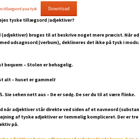
Download
s-tillaegsord-paa-tysk
Tekster
jes tyske tillægsord /adjektiver?
 (adjektiver) bruges til at beskrive noget mere præcist. Når ad
e med udsagnsord
(verbum), deklineres det ikke på tysk i mods
ist bequem – Stolen er behagelig.
st alt – huset er gammel
t
ß. Sie sehen nett aus – De er sød
e
.
De ser du til at være flink
e
.
 når adjektiver står direkte ved siden af et
navneord
(substan
øjning af tyske adjektiver er temmelig kompliceret. Der er tr
ektiv på.