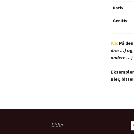
Dativ
Genitiv
P.S:
På denn
drei …)
og 
andere …)
Eksempler
Bier, bitte!
Sider
S
ef