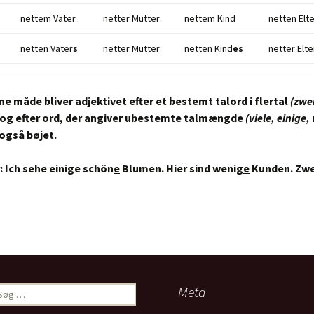
nettem Vater
netter Mutter
nettem Kind
netten Elt
netten Vater
s
netter Mutter
netten Kind
es
netter Elte
e måde bliver adjektivet efter et bestemt talord i flertal
(zwe
og efter ord, der angiver ubestemte talmængde
(viele, einige,
også bøjet.
:
Ich sehe einige schön
e
Blumen. Hier sind wenig
e
Kunden. Zwe
øg
Meta
ter: