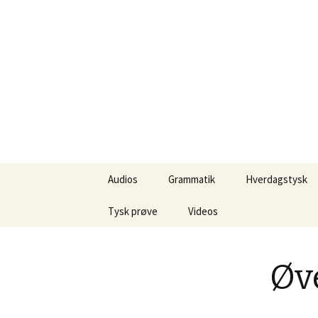
Lær Tysk
Deutsch Lernen im Internet
Hop
Audios
Grammatik
Hverdagstysk
til
indhold
Tysk prøve
Kendeord
Videos
Nyttige tyske vendiger til
Navneord
Spass und Kultur
prøven
Øve
Tillægsord / Adjektiver
Sprogindlæring
Tyske skriftegn på PC og
Mac
Udsagnsord