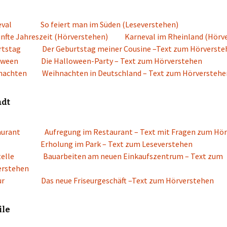
eval
So feiert man im Süden (Leseverstehen)
ünfte Jahreszeit (Hörverstehen)
Karneval im Rheinland (Hörv
rtstag
Der Geburtstag meiner Cousine –Text zum Hörverste
oween
Die Halloween-Party – Text zum Hörverstehen
nachten
Weihnachten in Deutschland – Text zum Hörverstehe
adt
aurant
Aufregung im Restaurant – Text mit Fragen zum Hö
Erholung im Park – Text zum Leseverstehen
elle
Bauarbeiten am neuen Einkaufszentrum – Text zum
erstehen
ur
Das neue Friseurgeschäft –Text zum Hörverstehen
ile