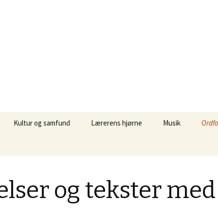
Kultur og samfund
Lærerens hjørne
Musik
Ordfo
Fakta over Tyskland
Powerpoint
Einfach zum Spas
Øvels
lyd
Film og medier
Print og quiz
Songs und Videos
Grun
lser og tekster med
Inter
Rollenspiel
Ordb
Vikarkassen – Opgaver og
quiz