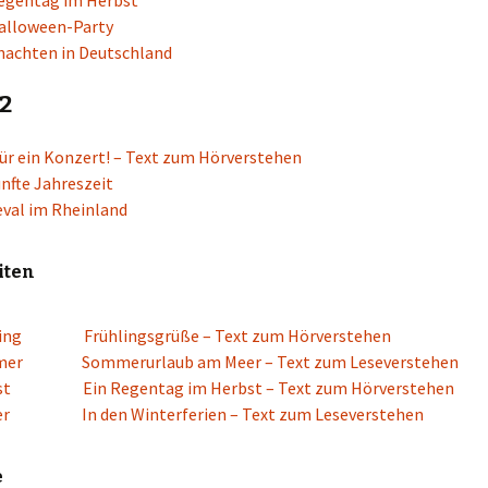
egentag im Herbst
alloween-Party
achten in Deutschland
2
ür ein Konzert! – Text zum Hörverstehen
ünfte Jahreszeit
val im Rheinland
iten
ing
Frühlingsgrüße – Text zum Hörverstehen
mer
Sommerurlaub am Meer – Text zum Leseverstehen
st
Ein Regentag im Herbst – Text zum Hörverstehen
er
In den Winterferien – Text zum Leseverstehen
e