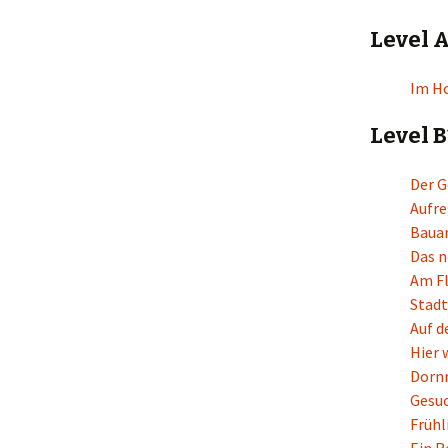
Download opgaver
Level 
Oversigter og øvelser
Im H
Level B
Der G
Aufre
Baua
Das n
Am F
Stadt
Auf 
Hier 
Dorn
Gesuc
Frühl