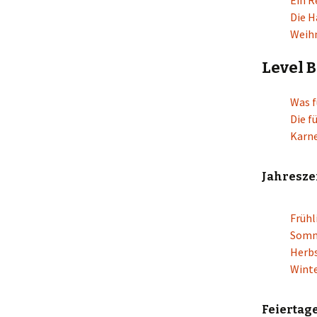
Ein R
Die H
Weihn
Level B
Was f
Die f
Karne
Jahresze
Frühl
Som
Herb
Wint
Feiertag