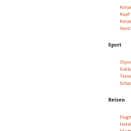
Körpe
Kopf
Körpe
Gesic
Sport
Olymp
Fußba
Tenn
Scha
Reisen
Flug
Hote