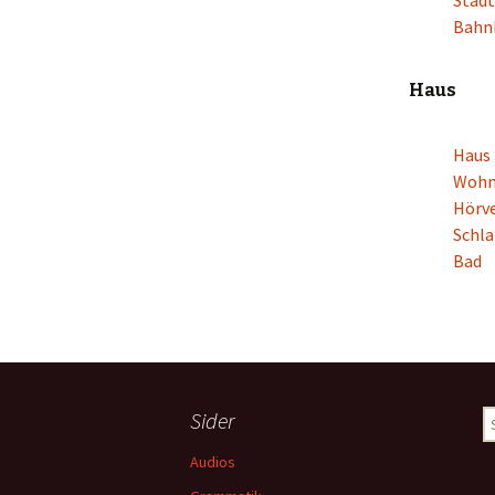
Stadt
Bahn
Haus
Haus
Woh
Hörv
Schl
Bad
Sider
S
ef
Audios