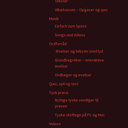
Tekster
Vikarkassen – Opgaver og quiz
Musik
Einfach zum Spass
Songs und Videos
Ordforråd
Øvelser og tekster med lyd
Grundbegreber – Interaktive
øvelser
Ordbøger og øvelser
Quiz, spil og test
Tysk prøve
Nyttige tyske vendiger til
prøven
Tyske skriftegn på PC og Mac
Videos