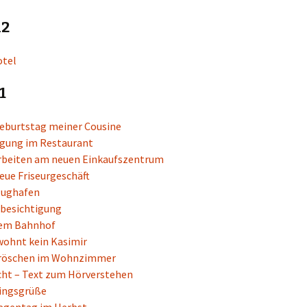
A2
Tekster
otel
1
eburtstag meiner Cousine
gung im Restaurant
rbeiten am neuen Einkaufszentrum
eue Friseurgeschäft
lughafen
besichtigung
dem Bahnhof
wohnt kein Kasimir
röschen im Wohnzimmer
ht – Text zum Hörverstehen
ingsgrüße