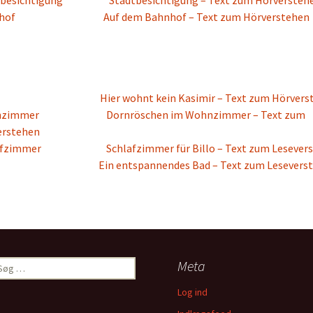
besichtigung
Stadtbesichtigung – Text zum Hörversteh
hof
Auf dem Bahnhof – Text zum Hörverstehen
Hier wohnt kein Kasimir – Text zum Hörvers
nzimmer
Dornröschen im Wohnzimmer – Text zum
erstehen
afzimmer
Schlafzimmer für Billo – Text zum Lesever
Ein entspannendes Bad – Text zum Lesevers
øg
Meta
ter:
Log ind