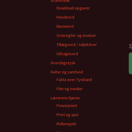
Grammatik
Download opgaver
Kendeord
Navneord
Oversigter og øvelser
Tillægsord / Adjektiver
S
Udsagnsord
Hverdagstysk
Kultur og samfund
Fakta over Tyskland
Film og medier
Lærerens hjørne
Powerpoint
Print og quiz
Rollenspiel