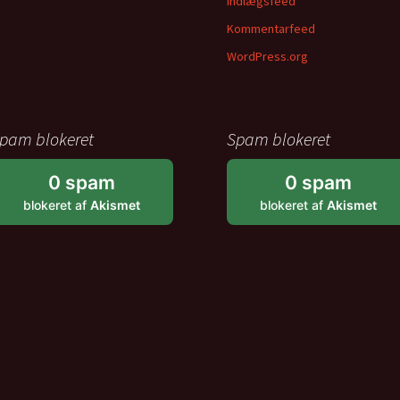
Indlægsfeed
Kommentarfeed
WordPress.org
pam blokeret
Spam blokeret
0 spam
0 spam
blokeret af
Akismet
blokeret af
Akismet