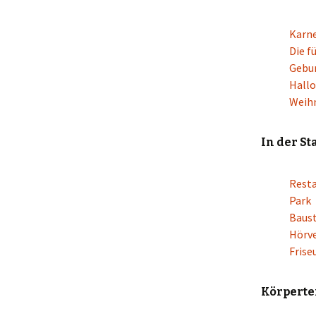
Karn
Die f
Gebu
Hall
Weih
In der St
Rest
Park
Baust
Hörv
Frise
Körperte