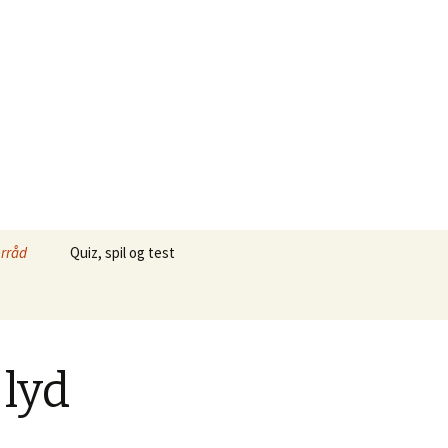
Søg
rråd
Quiz, spil og test
efter:
s
er og tekster med
dbegreber –
 lyd
aktive øvelser
øger og øvelser