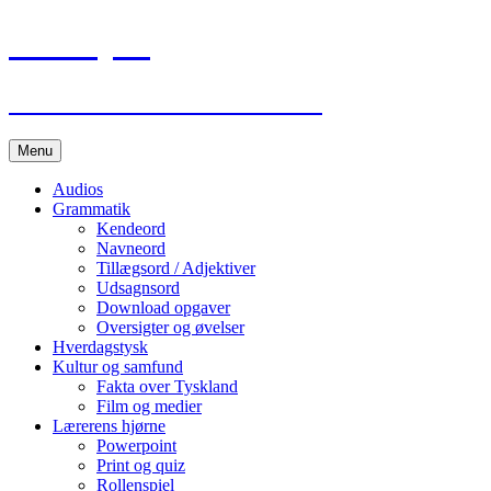
Lær Tysk
Deutsch Lernen im Internet
Hop
Menu
til
indhold
Audios
Grammatik
Kendeord
Navneord
Tillægsord / Adjektiver
Udsagnsord
Download opgaver
Oversigter og øvelser
Hverdagstysk
Kultur og samfund
Fakta over Tyskland
Film og medier
Lærerens hjørne
Powerpoint
Print og quiz
Rollenspiel