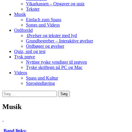
Vikarkassen – Opgaver og quiz
Tekster
Musik
Einfach zum Spass
Songs und Videos
Ordforråd
Øvelser og tekster med lyd
Grundbegreber – Interaktive øvelser
Ordbøger og øvelser
Quiz, spil og test
Tysk prøve
Nyttige tyske vendiger til prøven
Tyske skriftegn på PC og Mac
Videos
Spass und Kultur
Sprogindlæring
Søg
efter:
Musik
Band links: