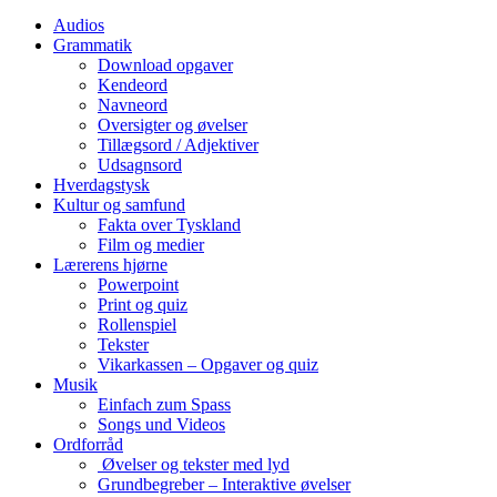
Audios
Grammatik
Download opgaver
Kendeord
Navneord
Oversigter og øvelser
Tillægsord / Adjektiver
Udsagnsord
Hverdagstysk
Kultur og samfund
Fakta over Tyskland
Film og medier
Lærerens hjørne
Powerpoint
Print og quiz
Rollenspiel
Tekster
Vikarkassen – Opgaver og quiz
Musik
Einfach zum Spass
Songs und Videos
Ordforråd
Øvelser og tekster med lyd
Grundbegreber – Interaktive øvelser